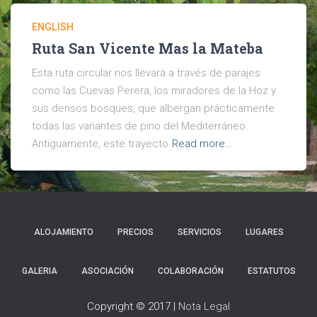
ENGLISH
Ruta San Vicente Mas la Mateba
Esta ruta circular nos llevará a través de parajes
como las Cuevas Perera, los miradores de la Hoz y
sus densos bosques, que albergan prácticamente
todas las variantes de pino del Mediterráneo.
Antiguamente, este trayecto
Read more…
ALOJAMIENTO
PRECIOS
SERVICIOS
LUGARES
GALERIA
ASOCIACIÓN
COLABORACIÓN
ESTATUTOS
Copyright © 2017 |
Nota Legal