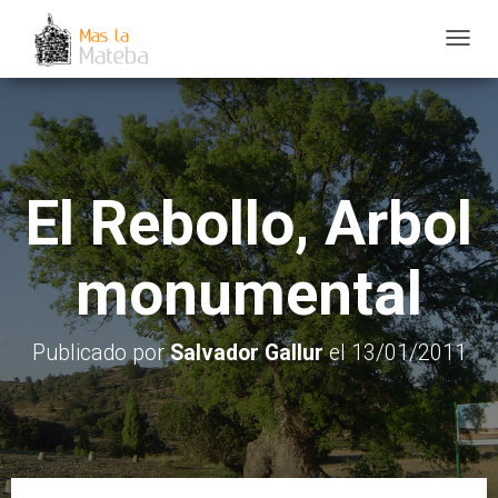
C
A
M
B
I
El Rebollo, Arbol
A
R
M
monumental
O
D
O
Publicado por
Salvador Gallur
el
13/01/2011
D
E
N
A
V