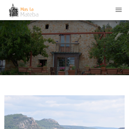
C
A
M
B
I
A
R
M
O
D
O
D
E
N
A
V