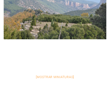
E
G
A
C
I
Ó
N
[MOSTRAR MINIATURAS]