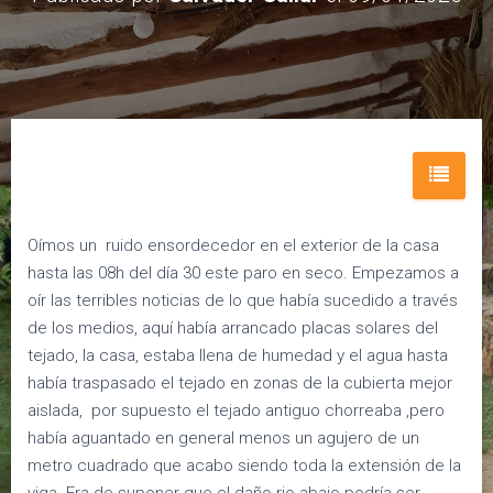
E
G
A
C
I
Ó
N
Oímos un ruido ensordecedor en el exterior de la casa
hasta las 08h del día 30 este paro en seco. Empezamos a
oír las terribles noticias de lo que había sucedido a través
de los medios, aquí había arrancado placas solares del
tejado, la casa, estaba llena de humedad y el agua hasta
había traspasado el tejado en zonas de la cubierta mejor
aislada, por supuesto el tejado antiguo chorreaba ,pero
había aguantado en general menos un agujero de un
metro cuadrado que acabo siendo toda la extensión de la
viga. Era de suponer que el daño rio abajo podría ser