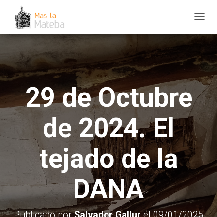
C
A
M
B
I
29 de Octubre
A
R
M
de 2024. El
O
D
tejado de la
O
D
E
DANA
N
A
V
Publicado por
Salvador Gallur
el
09/01/2025