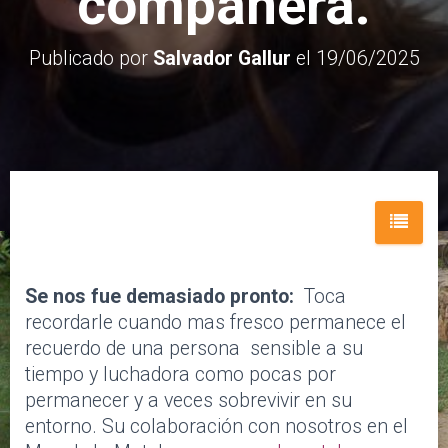
compañera.
E
G
Publicado por
Salvador Gallur
el
19/06/2025
A
C
I
Ó
N
Se nos fue demasiado pronto:
Toca
recordarle cuando mas fresco permanece el
recuerdo de una persona sensible a su
tiempo y luchadora como pocas por
permanecer y a veces sobrevivir en su
entorno. Su colaboración con nosotros en el