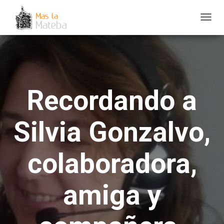
C
A
M
B
I
Recordando a
A
R
M
Silvia Gonzalvo,
O
D
colaboradora,
O
D
E
amiga y
N
A
V