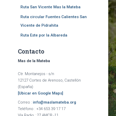
Ruta San Vicente Mas la Mateba
Ruta circular Fuentes Calientes San
Vicente de Pidrahita
Ruta Este por la Albareda
Contacto
Mas de la Mateba
Ctr. Montanejos - s/n
12127 Cortes de Arenoso, Castellón
(España)
[Ubicar en Google Maps]
Correo :
info@maslamateba.org
Teléfono :
+34 653 39 17 17
Vía Radio :
27 AMCB.-11