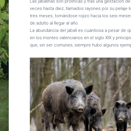
Las jabalinas son prolíficas y tras una gestación d
veces hasta diez, llamados rayones por su pelaje li
tres meses, tornándose rojizo hacia los seis mese
de adulto al llegar al año.
La abundancia del jabalí es cuantiosa a pesar de 
en los montes valencianos en el siglo XIX y princip
que, sin ser comunes, siempre hubo algunos ejemp