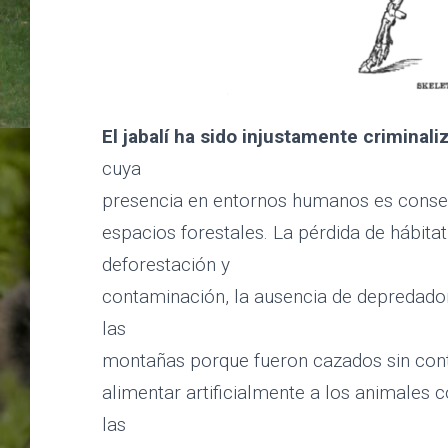
El jabalí ha sido injustamente criminal
cuya
presencia en entornos humanos es consec
espacios forestales. La pérdida de hábita
deforestación y
contaminación, la ausencia de depredado
las
El Jabalí
montañas porque fueron cazados sin cont
alimentar artificialmente a los animales co
las