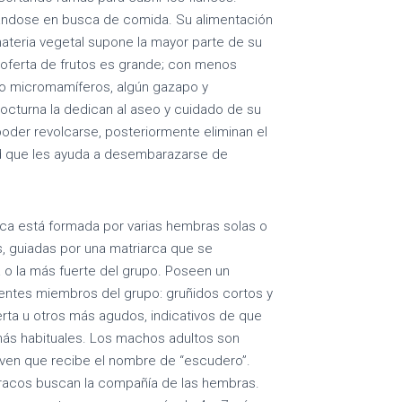
ándose en busca de comida. Su alimentación
ateria vegetal supone la mayor parte de su
 oferta de frutos es grande; con menos
mo micromamíferos, algún gazapo y
nocturna la dedican al aseo y cuidado de su
poder revolcarse, posteriormente eliminan el
ad que les ayuda a desembarazarse de
sica está formada por varias hembras solas o
 guiadas por una matriarca que se
 o la más fuerte del grupo. Poseen un
entes miembros del grupo: gruñidos cortos y
erta u otros más agudos, indicativos de que
más habituales. Los machos adultos son
ven que recibe el nombre de “escudero”.
verracos buscan la compañía de las hembras.