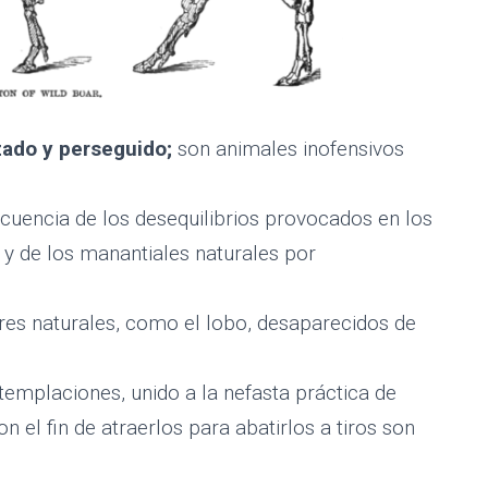
izado y perseguido;
son animales inofensivos
uencia de los desequilibrios provocados en los
t y de los manantiales naturales por
res naturales, como el lobo, desaparecidos de
 el Jardinero del b
emplaciones, unido a la nefasta práctica de
n el fin de atraerlos para abatirlos a tiros son
scrofa)