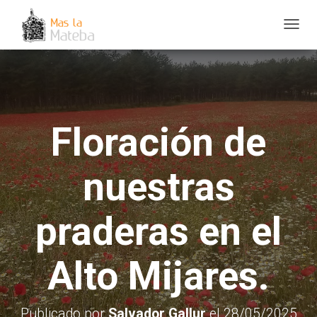
C
A
M
B
I
Floración de
A
R
M
nuestras
O
D
praderas en el
O
D
E
Alto Mijares.
N
A
V
Publicado por
Salvador Gallur
el
28/05/2025