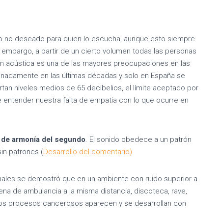
imo cambio climá
 o no deseado para quien lo escucha, aunque esto siempre
 embargo, a partir de un cierto volumen todas las personas
ón acústica es una de las mayores preocupaciones en las
Publicado por
Salvador Gallur
el
11/01/2022
onadamente en las últimas décadas y solo en España se
tan niveles medios de 65 decibelios, el límite aceptado por
e entender nuestra falta de empatia con lo que ocurre en
a de armonía d
el segundo
. El sonido obedece a un patrón
sin patrones (
Desarrollo del comentario)
ales se demostró que en un ambiente con ruido superior a
rena de ambulancia a la misma distancia, discoteca, rave,
 los procesos cancerosos aparecen y se desarrollan con