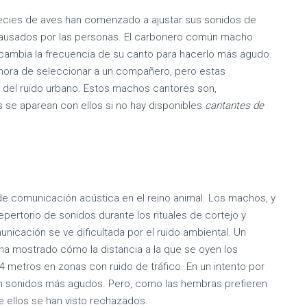
ecies de aves han comenzado a ajustar sus sonidos de
 causados por las personas. El carbonero común macho
 cambia la frecuencia de su canto para hacerlo más agudo.
 hora de seleccionar a un compañero, pero estas
 del ruido urbano. Estos machos cantores son,
 se aparean con ellos si no hay disponibles
cantantes de
 de comunicación acústica en el reino animal. Los machos, y
ertorio de sonidos durante los rituales de cortejo y
icación se ve dificultada por el ruido ambiental. Un
 ha mostrado cómo la distancia a la que se oyen los
metros en zonas con ruido de tráfico. En un intento por
n sonidos más agudos. Pero, como las hembras prefieren
ellos se han visto rechazados.