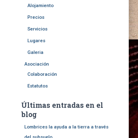
Alojamiento
Precios
Servicios
Lugares
Galeria
Asociación
Colaboración
Estatutos
Últimas entradas en el
mpacto
blog
Lombrices la ayuda a la tierra a través
ara el
del subsuelo