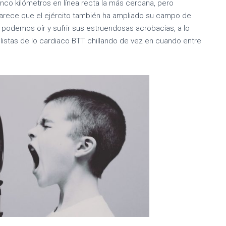
cinco kilómetros en línea recta la más cercana, pero
rece que el ejército también ha ampliado su campo de
 podemos oír y sufrir sus estruendosas acrobacias, a lo
istas de lo cardiaco BTT chillando de vez en cuando entre
hacemos con el i
ico? ¿Lo dejamos p