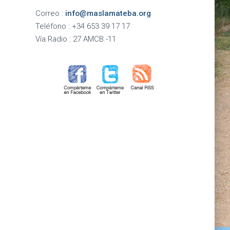
Correo :
info@maslamateba.org
Teléfono :
+34 653 39 17 17
Vía Radio :
27 AMCB.-11